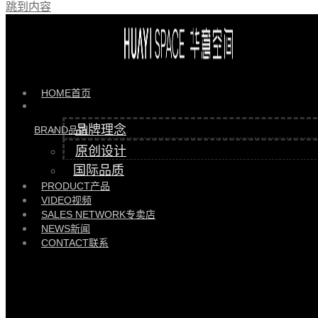
跳到内容
日照红星美凯龙店
HOME
首页
品牌理念
BRAND
品牌
原创设计
国际品质
PRODUCT
产品
VIDEO
视频
SALES NETWORK
专卖店
NEWS
新闻
CONTACT
联系
华意空间是深圳市华意整体家居有限公司旗下高端现代整体家居品牌。以“坚