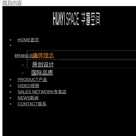
跳到内容
品牌理念
原创设计
国际品质
柔软中有刚毅
HOME
首页
品牌理念
BRAND
品牌
原创设计
平静中有力量
国际品质
PRODUCT
产品
VIDEO
视频
SALES NETWORK
专卖店
NEWS
新闻
CONTACT
联系
内敛中有锋芒