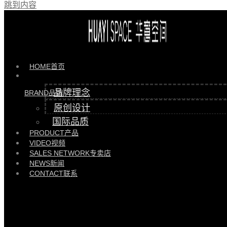
跳到内容
产品 >>
HYYD85522长茶凳 |
HYYD85522\GEYD95511
HOME
首页
品牌理念
BRAND
品牌
原创设计
国际品质
PRODUCT
产品
VIDEO
视频
SALES NETWORK
专卖店
NEWS
新闻
CONTACT
联系