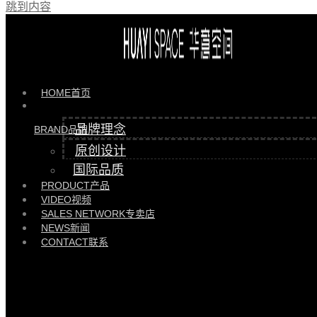
跳到内容
产品 >>
HYYD85512-D脚踏 |
HYYD85512-D
HOME
首页
品牌理念
BRAND
品牌
原创设计
国际品质
PRODUCT
产品
VIDEO
视频
SALES NETWORK
专卖店
NEWS
新闻
CONTACT
联系