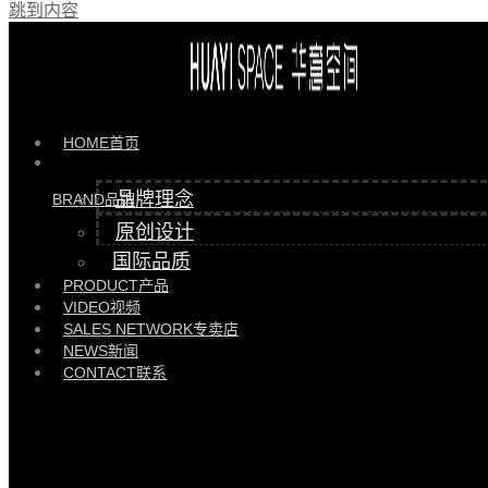
跳到内容
产品 >>
花椅 |
HYYD85133
HOME
首页
品牌理念
BRAND
品牌
原创设计
国际品质
PRODUCT
产品
VIDEO
视频
SALES NETWORK
专卖店
NEWS
新闻
CONTACT
联系