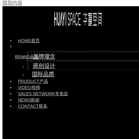
跳到内容
产品 >>
兔子椅 |
HYYD85131-A\B
HOME
首页
品牌理念
BRAND
品牌
原创设计
国际品质
PRODUCT
产品
VIDEO
视频
SALES NETWORK
专卖店
NEWS
新闻
CONTACT
联系