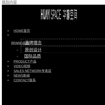
跳到内容
产品 >>
HYRC89101/HB106 |
HYRC89101/HB106
HOME
首页
品牌理念
BRAND
品牌
原创设计
国际品质
PRODUCT
产品
VIDEO
视频
SALES NETWORK
专卖店
NEWS
新闻
CONTACT
联系