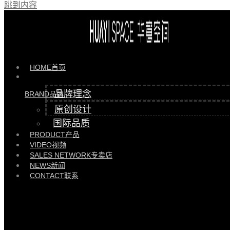
跳到内容
产品 >>
HYJL82157茶几 |
HYJL82157GEJL92110
HOME
首页
品牌理念
BRAND
品牌
原创设计
国际品质
PRODUCT
产品
VIDEO
视频
SALES NETWORK
专卖店
NEWS
新闻
CONTACT
联系