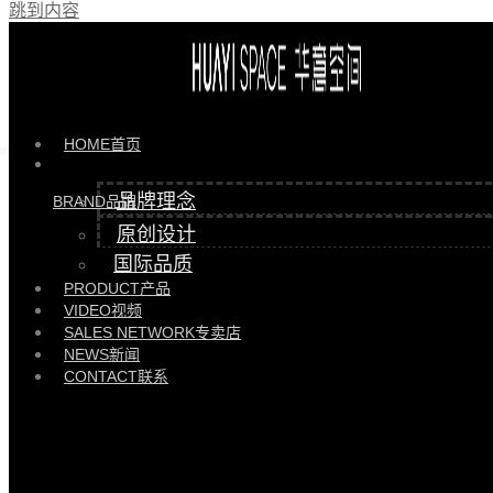
跳到内容
产品 >>
HYJL82152-B角几 |
HYJL82152-B\GEJL92109-B1
HOME
首页
品牌理念
BRAND
品牌
原创设计
国际品质
PRODUCT
产品
VIDEO
视频
SALES NETWORK
专卖店
NEWS
新闻
CONTACT
联系