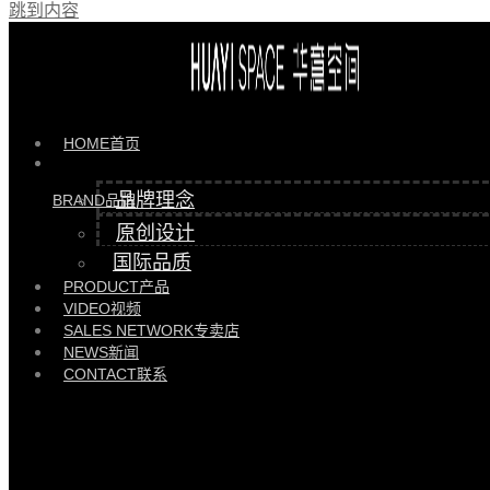
跳到内容
产品 >>
HYJL82131茶几 |
HYJL82131
HOME
首页
品牌理念
BRAND
品牌
原创设计
国际品质
PRODUCT
产品
VIDEO
视频
SALES NETWORK
专卖店
NEWS
新闻
CONTACT
联系