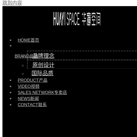
跳到内容
产品 >>
HYGL81908秦衣帽架 |
HYGL81908
HOME
首页
品牌理念
BRAND
品牌
原创设计
国际品质
PRODUCT
产品
VIDEO
视频
SALES NETWORK
专卖店
NEWS
新闻
CONTACT
联系