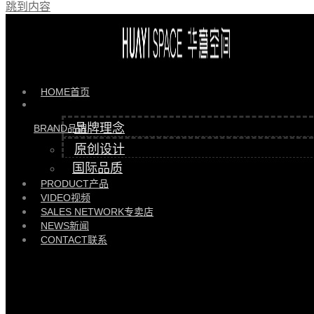
跳到内容
产品 >>
HYGL81813床头柜 |
HYGL81813\GEGL91807
HOME
首页
品牌理念
BRAND
品牌
原创设计
国际品质
PRODUCT
产品
VIDEO
视频
SALES NETWORK
专卖店
NEWS
新闻
CONTACT
联系