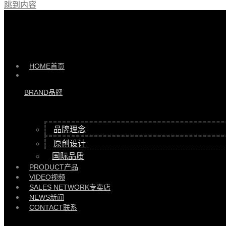
跳到内容
产品 >>
HYGL81811-L/ HB135Y-CTGL床头柜（左） |
HYGL81811-L/ HB135Y-CTGL
HOME
首页
BRAND
品牌
品牌理念
原创设计
国际品质
PRODUCT
产品
VIDEO
视频
SALES NETWORK
专卖店
NEWS
新闻
CONTACT
联系