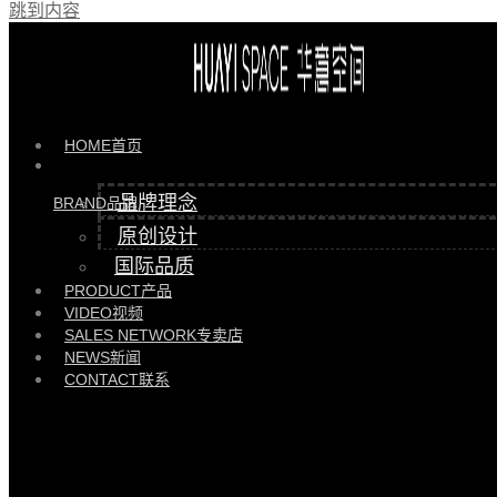
跳到内容
产品 >>
HYGL81606梳妆台 |
HYGL81606GEGL91601A
HOME
首页
品牌理念
BRAND
品牌
原创设计
国际品质
PRODUCT
产品
VIDEO
视频
SALES NETWORK
专卖店
NEWS
新闻
CONTACT
联系