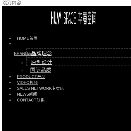
跳到内容
产品 >>
襟沙发 |
HYSF88126
HOME
首页
品牌理念
BRAND
品牌
原创设计
国际品质
PRODUCT
产品
VIDEO
视频
SALES NETWORK
专卖店
NEWS
新闻
CONTACT
联系