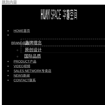
跳到内容
产品 >>
HYGL81910華书架 |
HYGL81910
HOME
首页
品牌理念
BRAND
品牌
原创设计
国际品质
PRODUCT
产品
VIDEO
视频
SALES NETWORK
专卖店
NEWS
新闻
CONTACT
联系