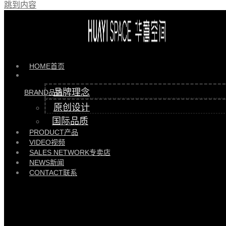
跳到内容
产品 >>
璨沙发 |
HYSF88121/2960
HOME
首页
品牌理念
BRAND
品牌
原创设计
国际品质
PRODUCT
产品
VIDEO
视频
SALES NETWORK
专卖店
NEWS
新闻
CONTACT
联系