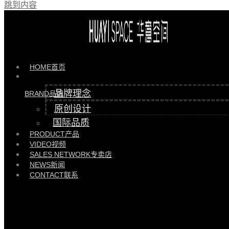
跳到内容
产品 >>
璨系列情景柜-1 |
HYGL81105-1
HOME
首页
品牌理念
BRAND
品牌
原创设计
国际品质
PRODUCT
产品
VIDEO
视频
SALES NETWORK
专卖店
NEWS
新闻
CONTACT
联系