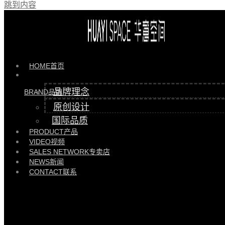
跳到内容
产品 >>
江山沙发 |
HYSF88107
HOME
首页
品牌理念
BRAND
品牌
原创设计
国际品质
PRODUCT
产品
VIDEO
视频
SALES NETWORK
专卖店
NEWS
新闻
CONTACT
联系