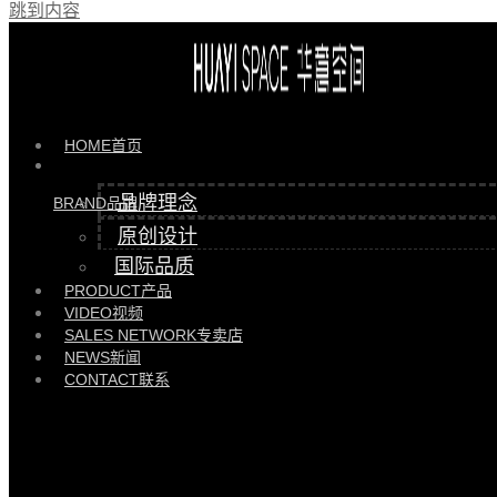
跳到内容
最近的新闻
HOME
首页
品牌理念
BRAND
品牌
原创设计
国际品质
PRODUCT
产品
VIDEO
视频
华意空间大宅 | 东莞南城繁华腹地305㎡的三孩之家
SALES NETWORK
专卖店
NEWS
新闻
2026/01/13
企业资讯
CONTACT
联系