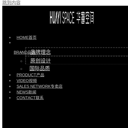
跳到内容
最近的新闻
HOME
首页
品牌理念
BRAND
品牌
原创设计
国际品质
PRODUCT
产品
VIDEO
视频
华意空间大宅 | 东莞南城繁华腹地305㎡的三孩之家
SALES NETWORK
专卖店
NEWS
新闻
2026/01/13
企业资讯
CONTACT
联系