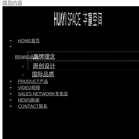
跳到内容
最近的新闻
HOME
首页
品牌理念
BRAND
品牌
原创设计
国际品质
PRODUCT
产品
VIDEO
视频
华意空间大宅 | 东莞南城繁华腹地305㎡的三孩之家
SALES NETWORK
专卖店
NEWS
新闻
2026/01/13
企业资讯
CONTACT
联系