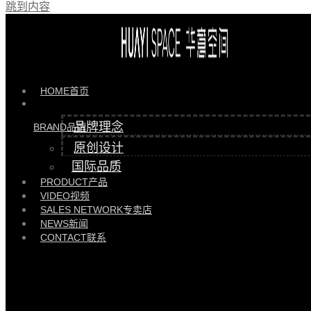
跳到内容
最近的新闻
HOME
首页
品牌理念
BRAND
品牌
原创设计
国际品质
PRODUCT
产品
VIDEO
视频
华意空间大宅 | 东莞南城繁华腹地305㎡的三孩之家
SALES NETWORK
专卖店
NEWS
新闻
2026/01/13
企业资讯
CONTACT
联系