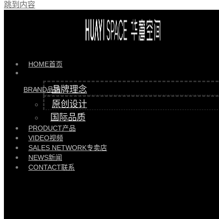
跳到内容
最近的新闻
HOME
首页
品牌理念
BRAND
品牌
原创设计
国际品质
PRODUCT
产品
VIDEO
视频
华意空间大宅 | 东莞南城繁华腹地305㎡的三孩之家
SALES NETWORK
专卖店
NEWS
新闻
2026/01/13
企业资讯
CONTACT
联系