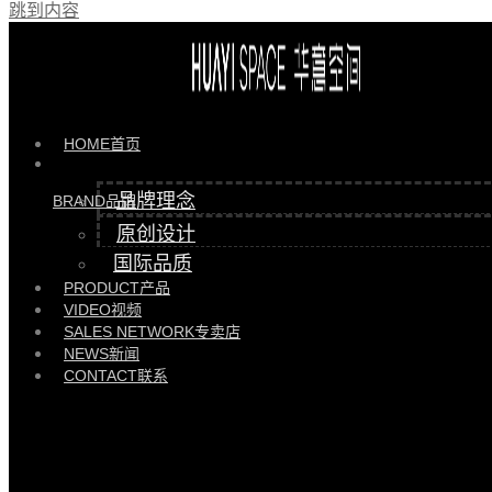
跳到内容
2019年9月8-11日，一年一度的中国(上海)国际家具博览会在上海开幕。华意
空间作为中国现代风格家居的领军品牌，携旗下HUAYI SPACE系列产品高调
发布，惊艳全场。
HOME
首页
品牌理念
BRAND
品牌
原创设计
国际品质
PRODUCT
产品
VIDEO
视频
SALES NETWORK
专卖店
NEWS
新闻
CONTACT
联系