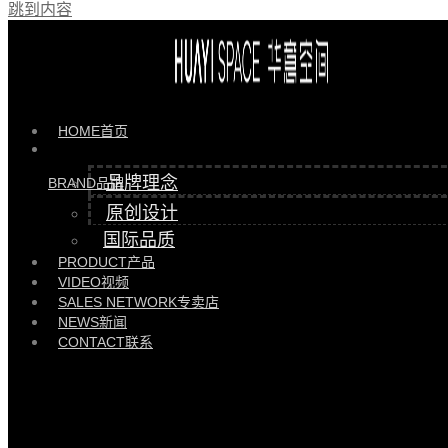
跳到内容
最近的新闻
HOME
首页
品牌理念
BRAND
品牌
原创设计
国际品质
PRODUCT
产品
VIDEO
视频
华意空间大宅 | 东莞南城繁华腹地305㎡的三孩之家
SALES NETWORK
专卖店
NEWS
新闻
2026/01/13
企业资讯
CONTACT
联系